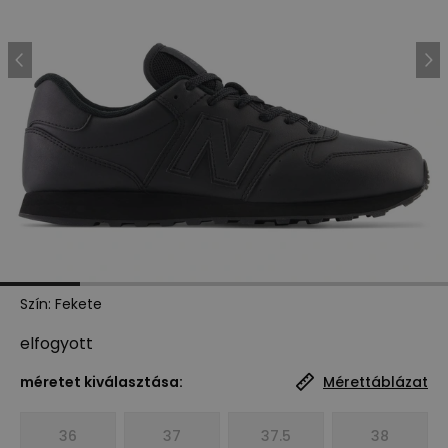
Szín
:
Fekete
elfogyott
méretet kiválasztása:
Mérettáblázat
36
37
37.5
38