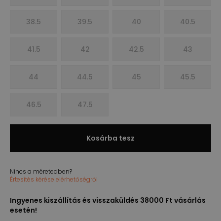
38.5
39.5
40
40.5
41.5
42
42.5
43
44
44.5
45
45.5
46.5
47.5
Kosárba tesz
Nincs a méretedben?
Értesítés kérése elérhetőségről
Ingyenes kiszállítás és visszaküldés 38000 Ft vásárlás
esetén!