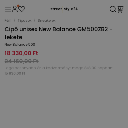
Férfi
/
Típusok
/
Sneakerek
Cipő unisex New Balance GM500ZB2 -
fekete
New Balance 500
18 330,00 Ft
24 160,00 Ft
Legalacsonyabb ár a kedvezményt megelőző 30 napban:
15 830,00 Ft