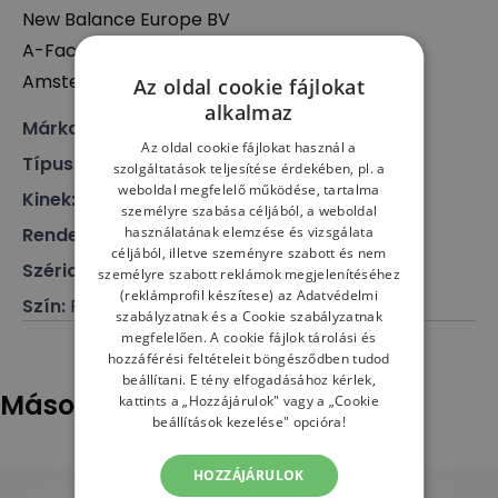
New Balance Europe BV
A-Factorij, Pilotenstraat 35 – 45, 1059 CH
Amsterdam, The Netherlands
Az oldal cookie fájlokat
alkalmaz
Márka
:
New Balance
Az oldal cookie fájlokat használ a
Típus
:
Lábbeli, Sneaker
szolgáltatások teljesítése érdekében, pl. a
weboldal megfelelő működése, tartalma
Kinek
:
Férfi
személyre szabása céljából, a weboldal
Rendeltetés
használatának elemzése és vizsgálata
:
Klasszikus cipő
céljából, illetve szeményre szabott és nem
Széria
:
500
személyre szabott reklámok megjelenítéséhez
(reklámprofil készítese) az
Adatvédelmi
Szín
:
Fekete
szabályzatnak
és a
Cookie szabályzatnak
megfelelően. A cookie fájlok tárolási és
hozzáférési feltételeit böngésződben tudod
beállítani. E tény elfogadásához kérlek,
Mások ezeket is megnézték
kattints a „Hozzájárulok" vagy a „Cookie
beállítások kezelése" opcióra!
HOZZÁJÁRULOK