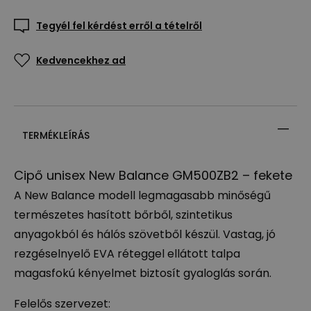
Tegyél fel kérdést erről a tételről
Kedvencekhez ad
TERMÉKLEÍRÁS
Cipő unisex New Balance GM500ZB2 – fekete
A New Balance modell legmagasabb minőségű
természetes hasított bőrből, szintetikus
anyagokból és hálós szövetből készül. Vastag, jó
rezgéselnyelő
EVA
réteggel ellátott talpa
magasfokú kényelmet biztosít gyaloglás során.
Felelős szervezet: