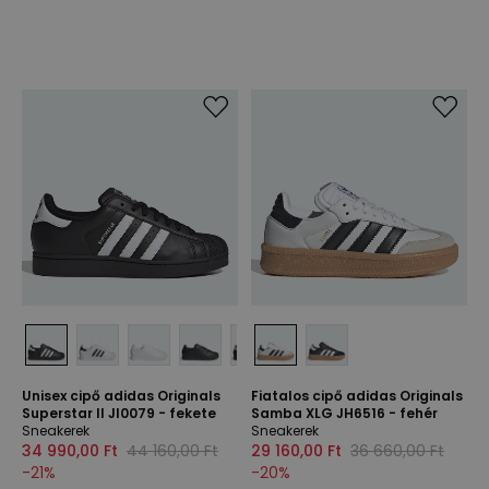
Unisex cipő adidas Originals
Fiatalos cipő adidas Originals
Superstar II JI0079 - fekete
Samba XLG JH6516 - fehér
Sneakerek
Sneakerek
34 990,00 Ft
44 160,00 Ft
29 160,00 Ft
36 660,00 Ft
-
21
%
-
20
%