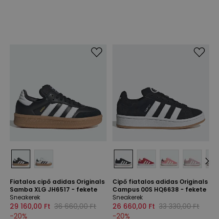
Fiatalos cipő adidas Originals
Cipő fiatalos adidas Originals
Samba XLG JH6517 - fekete
Campus 00S HQ6638 - fekete
Sneakerek
Sneakerek
29 160,00 Ft
36 660,00 Ft
26 660,00 Ft
33 330,00 Ft
-
20
%
-
20
%