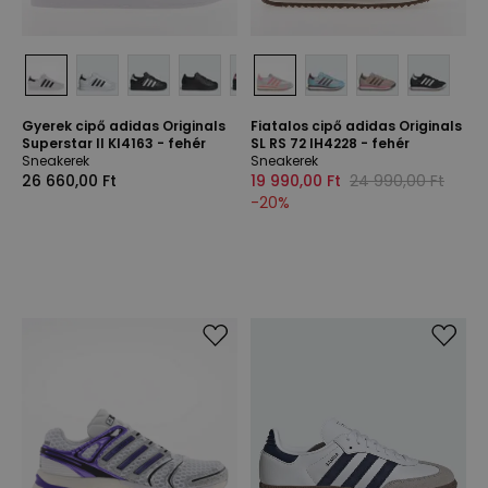
Gyerek cipő adidas Originals
Fiatalos cipő adidas Originals
Superstar II KI4163 - fehér
SL RS 72 IH4228 - fehér
Sneakerek
Sneakerek
26 660,00 Ft
19 990,00 Ft
24 990,00 Ft
-
20
%