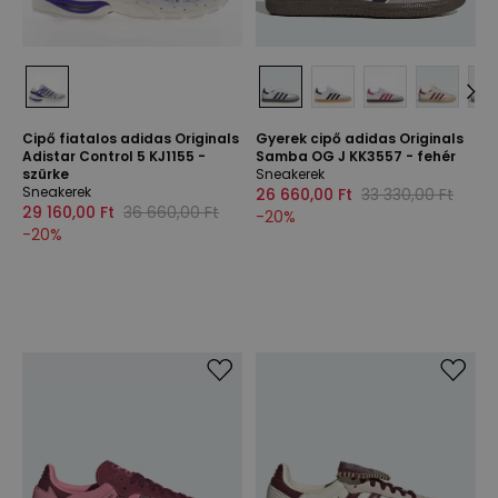
Cipő fiatalos adidas Originals
Gyerek cipő adidas Originals
Adistar Control 5 KJ1155 -
Samba OG J KK3557 - fehér
szürke
Sneakerek
Sneakerek
26 660,00 Ft
33 330,00 Ft
29 160,00 Ft
36 660,00 Ft
-
20
%
-
20
%