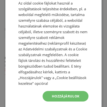
Az oldal cookie fájlokat használ a
szolgáltatások teljesítése érdekében, pl. a
weboldal megfelelő működése, tartalma
személyre szabása céljából, a weboldal
használatának elemzése és vizsgálata
céljából, illetve szeményre szabott és nem
személyre szabott reklámok
megjelenítéséhez (reklámprofil készítese)
az
Adatvédelmi szabályzatnak
és a
Cookie
szabályzatnak
megfelelően. A cookie
Női cipő adidas Originals
Fiatalos cipő adidas Originals
fájlok tárolási és hozzáférési feltételeit
Gazelle Bold IH4210 - kék
SL RS 72 IH6642 - kék
Sneakerek
Sneakerek
böngésződben tudod beállítani. E tény
34 990,00 Ft
44 160,00 Ft
19 990,00 Ft
24 990,00 Ft
elfogadásához kérlek, kattints a
-
21
%
-
20
%
„Hozzájárulok" vagy a „Cookie beállítások
kezelése" opcióra!
HOZZÁJÁRULOK