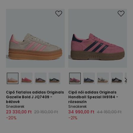
Cipő fiatalos adidas Originals
Cipő női adidas Originals
Gazelle Bold J JQ7409 -
Handball Spezial IH9184 -
béžové
rózsaszín
Sneakerek
Sneakerek
23 330,00 Ft
29 160,00 Ft
34 990,00 Ft
44 160,00 Ft
-
20
%
-
21
%