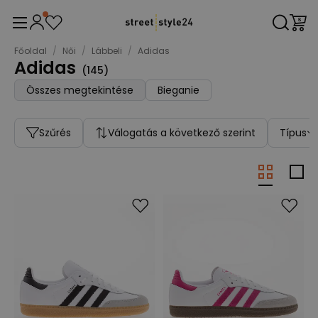
Főoldal
/
Női
/
Lábbeli
/
Adidas
Adidas
(
145
)
Összes megtekintése
Bieganie
Szűrés
Válogatás a következő szerint
Típus