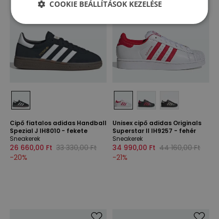
COOKIE BEÁLLÍTÁSOK KEZELÉSE
Cipő fiatalos adidas Handball
Unisex cipő adidas Originals
Spezial J IH8010 - fekete
Superstar II IH9257 - fehér
Sneakerek
Sneakerek
26 660,00 Ft
33 330,00 Ft
34 990,00 Ft
44 160,00 Ft
-
20
%
-
21
%