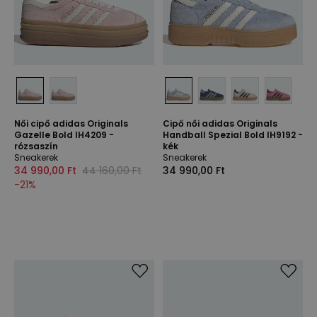
Női cipő adidas Originals
Cipő női adidas Originals
Gazelle Bold IH4209 -
Handball Spezial Bold IH9192 -
rózsaszín
kék
Sneakerek
Sneakerek
34 990,00 Ft
44 160,00 Ft
34 990,00 Ft
-
21
%