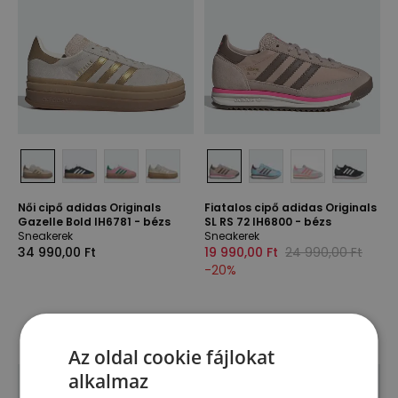
Női cipő adidas Originals
Fiatalos cipő adidas Originals
Gazelle Bold IH6781 - bézs
SL RS 72 IH6800 - bézs
Sneakerek
Sneakerek
34 990,00 Ft
19 990,00 Ft
24 990,00 Ft
-
20
%
Az oldal cookie fájlokat
alkalmaz