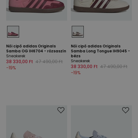
Női cipő adidas Originals
Női cipő adidas Originals
Samba OG IH6704 - rózsaszín
Samba Long Tongue IH9045 -
Sneakerek
bézs
Sneakerek
38 330,00 Ft
47 490,00 Ft
38 330,00 Ft
47 490,00 Ft
-
19
%
-
19
%