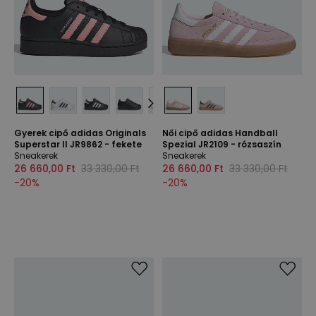
Gyerek cipő adidas Originals
Női cipő adidas Handball
Superstar II JR9862 - fekete
Spezial JR2109 - rózsaszín
Sneakerek
Sneakerek
26 660,00 Ft
33 330,00 Ft
26 660,00 Ft
33 330,00 Ft
-
20
%
-
20
%