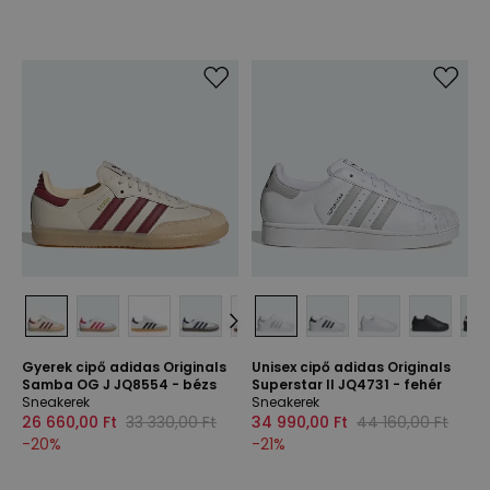
Gyerek cipő adidas Originals
Unisex cipő adidas Originals
Samba OG J JQ8554 - bézs
Superstar II JQ4731 - fehér
Sneakerek
Sneakerek
26 660,00 Ft
33 330,00 Ft
34 990,00 Ft
44 160,00 Ft
-
20
%
-
21
%