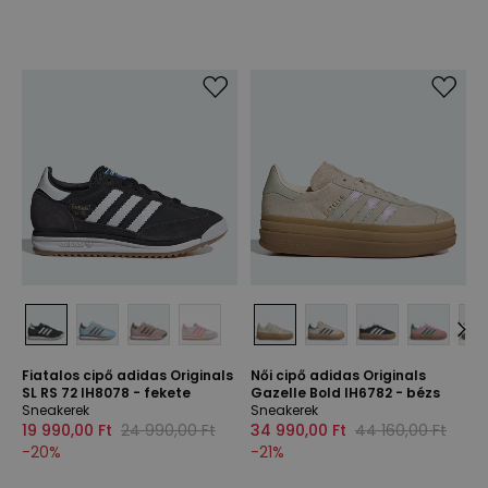
Fiatalos cipő adidas Originals
Női cipő adidas Originals
SL RS 72 IH8078 - fekete
Gazelle Bold IH6782 - bézs
Sneakerek
Sneakerek
19 990,00 Ft
24 990,00 Ft
34 990,00 Ft
44 160,00 Ft
-
20
%
-
21
%