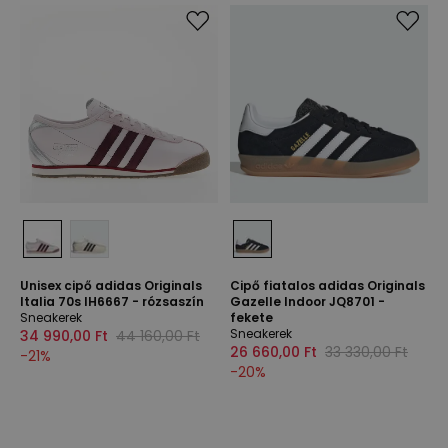
Unisex cipő adidas Originals
Cipő fiatalos adidas Originals
Italia 70s IH6667 - rózsaszín
Gazelle Indoor JQ8701 -
Sneakerek
fekete
Sneakerek
34 990,00 Ft
44 160,00 Ft
26 660,00 Ft
33 330,00 Ft
-
21
%
-
20
%