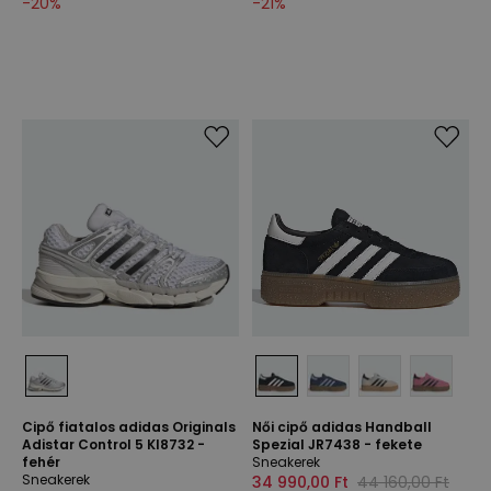
-
20
%
-
21
%
Cipő fiatalos adidas Originals
Női cipő adidas Handball
Adistar Control 5 KI8732 -
Spezial JR7438 - fekete
fehér
Sneakerek
Sneakerek
34 990,00 Ft
44 160,00 Ft