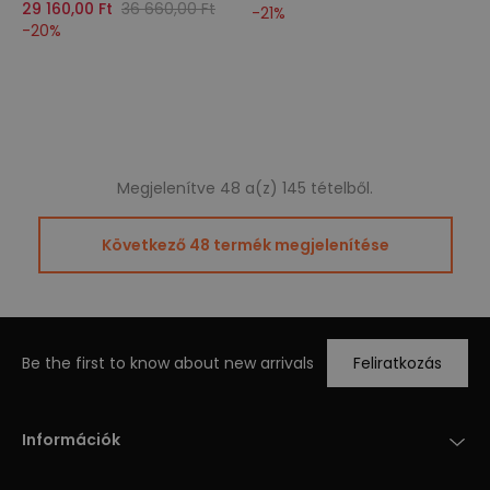
29 160,00 Ft
36 660,00 Ft
-
21
%
-
20
%
Megjelenítve 48 a(z) 145 tételből.
Következő 48 termék megjelenítése
Be the first to know about new arrivals
Feliratkozás
Információk