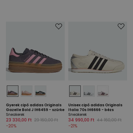
Gyerek cipő adidas Originals
Unisex cipő adidas Originals
Gazelle Bold J IH6459 - szürke
Italia 70s IH6666 - bézs
Sneakerek
Sneakerek
23 330,00 Ft
29 160,00 Ft
34 990,00 Ft
44 160,00 Ft
-
20
%
-
21
%