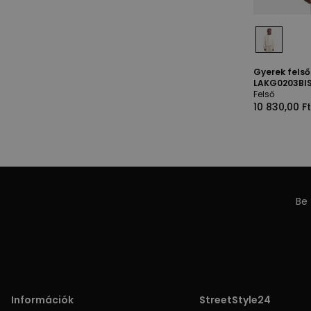
Gyerek fels
LAKG0203BIS
Felső
10 830,00 Ft
Be 
Információk
StreetStyle24