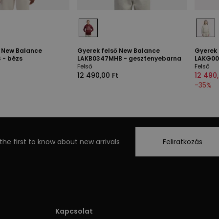
ő New Balance
Gyerek felső New Balance
Gyerek 
 - bézs
LAKB0347MHB - gesztenyebarna
LAKG00
Felső
Felső
12 490,00 Ft
12 490,
-
35
%
the first to know about new arrivals
Feliratkozás
Kapcsolat