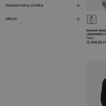
Kedvezmény értéke
Méret
Gyerek fels
LAKG0055CO
Felső
12 490,00 F