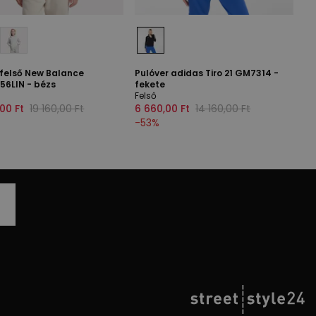
felső New Balance
Pulóver adidas Tiro 21 GM7314 -
56LIN - bézs
fekete
Felső
00 Ft
19 160,00 Ft
6 660,00 Ft
14 160,00 Ft
-
53
%