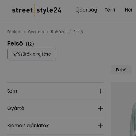
Újdonság
Férfi
Női
Főoldal
/
Gyermek
/
Ruházat
/
Felső
Felső
(
12
)
Szűrők elrejtése
Felső
Szín
Gyártó
Kiemelt ajánlatok