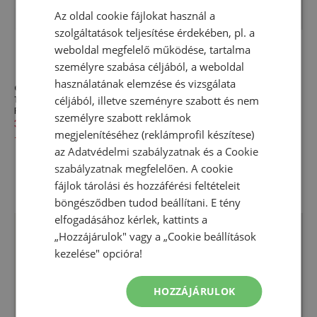
Az oldal cookie fájlokat használ a
szolgáltatások teljesítése érdekében, pl. a
weboldal megfelelő működése, tartalma
személyre szabása céljából, a weboldal
használatának elemzése és vizsgálata
Cipő férfi Ugg Tasman II
Cipő férfi Ugg Goldencoast
céljából, illetve szeményre szabott és nem
1174671-DDCC - barna
Clog II 1166915-CHE - barna
Papucs
Papucs
személyre szabott reklámok
31 660,00 Ft
53 330,00 Ft
34 160,00 Ft
56 660,00 Ft
megjelenítéséhez (reklámprofil készítese)
-
41
%
-
40
%
az
Adatvédelmi szabályzatnak
és a
Cookie
szabályzatnak
megfelelően. A cookie
fájlok tárolási és hozzáférési feltételeit
böngésződben tudod beállítani. E tény
elfogadásához kérlek, kattints a
„Hozzájárulok" vagy a „Cookie beállítások
kezelése" opcióra!
HOZZÁJÁRULOK