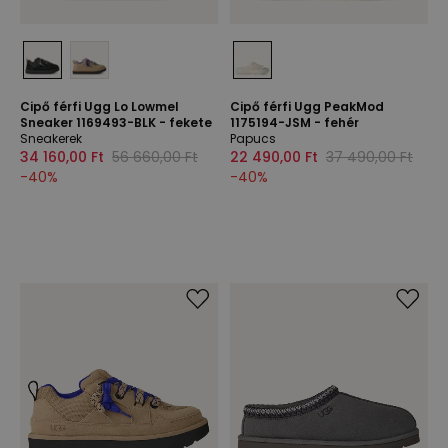
Cipő férfi Ugg Lo Lowmel
Cipő férfi Ugg PeakMod
Sneaker 1169493-BLK - fekete
1175194-JSM - fehér
Sneakerek
Papucs
34 160,00 Ft
56 660,00 Ft
22 490,00 Ft
37 490,00 Ft
-
40
%
-
40
%