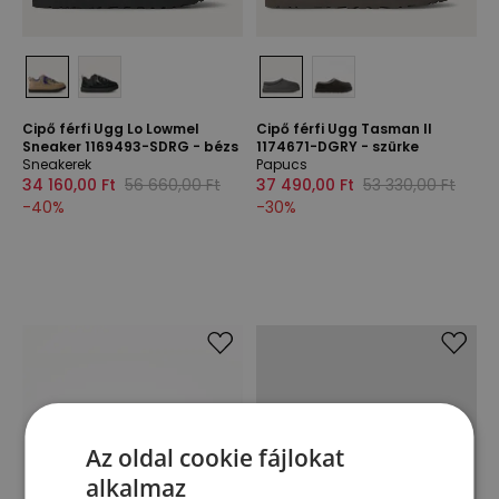
Cipő férfi Ugg Lo Lowmel
Cipő férfi Ugg Tasman II
Sneaker 1169493-SDRG - bézs
1174671-DGRY - szürke
Sneakerek
Papucs
34 160,00 Ft
56 660,00 Ft
37 490,00 Ft
53 330,00 Ft
-
40
%
-
30
%
Az oldal cookie fájlokat
alkalmaz