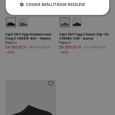
COOKIE BEÁLLÍTÁSOK KEZELÉSE
Cipő férfi Ugg Goldencoast
Cipő férfi Ugg Classic Slip-On
Clog II 1166915-BLK - fekete
1129290-CHE - barna
Papucs
Papucs
34 160,00 Ft
56 660,00 Ft
28 330,00 Ft
47 490,00 Ft
-
40
%
-
40
%