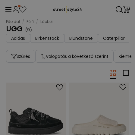
Főoldal
/
Férfi
/
Lábbeli
UGG
(
9
)
Adidas
Birkenstock
Blundstone
Caterpillar
Szűrés
Válogatás a következő szerint
Kiemelt