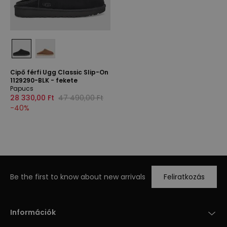
Cipő férfi Ugg Classic Slip-On
1129290-BLK - fekete
Papucs
28 330,00 Ft
47 490,00 Ft
-
40
%
Be the first to know about new arrivals
Feliratkozás
Információk