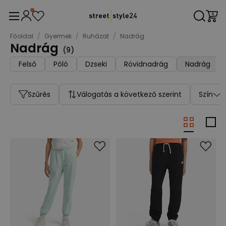
Főoldal
/
Gyermek
/
Ruházat
/
Nadrág
Nadrág
(
9
)
Felső
Póló
Dzseki
Rövidnadrág
Nadrág
Szűrés
Válogatás a következő szerint
Szín