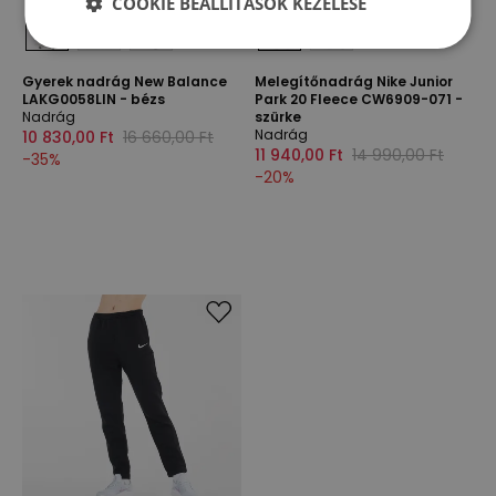
COOKIE BEÁLLÍTÁSOK KEZELÉSE
Gyerek nadrág New Balance
Melegítőnadrág Nike Junior
LAKG0058LIN - bézs
Park 20 Fleece CW6909-071 -
Nadrág
szürke
Nadrág
10 830,00 Ft
16 660,00 Ft
11 940,00 Ft
14 990,00 Ft
-
35
%
-
20
%