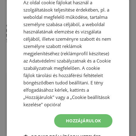
Az oldal cookie fájlokat használ a
szolgáltatások teljesítése érdekében, pl. a
weboldal megfelelő működése, tartalma
személyre szabása céljából, a weboldal
Gyerek nadrág New Balance
Gyerek nadrág New Balance
LAKG0058AHH - szürke
LAKB0060NNY - sötétkék
használatának elemzése és vizsgálata
Nadrág
Nadrág
céljából, illetve szeményre szabott és nem
18 330,00 Ft
16 660,00 Ft
személyre szabott reklámok
megjelenítéséhez (reklámprofil készítese)
az
Adatvédelmi szabályzatnak
és a
Cookie
szabályzatnak
megfelelően. A cookie
fájlok tárolási és hozzáférési feltételeit
böngésződben tudod beállítani. E tény
elfogadásához kérlek, kattints a
„Hozzájárulok" vagy a „Cookie beállítások
kezelése" opcióra!
HOZZÁJÁRULOK