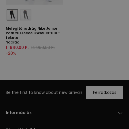
Melegítőnadrág Nike Junior
Park 20 Fleece CW6909-010 -
fekete
Nadrág
11 940,00 Ft
14 990,00 Ft
-
20
%
Be the first to know about new arrivals
Feliratkozás
Információk