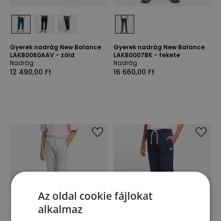
Gyerek nadrág New Balance
Gyerek nadrág New Balance
LAKB0060AAV - zöld
LAKB0007BK - fekete
Nadrág
Nadrág
12 490,00 Ft
16 660,00 Ft
Az oldal cookie fájlokat
alkalmaz