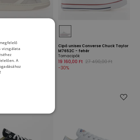
 megfelelő
verse Pro Blaze Classic OX
Cipő unisex Converse Chuck Taylor
 vizsgálata
- szürke
M7652C - fehér
téséhez
Tornacipők
elelően. A
0 Ft
33 330,00 Ft
19 160,00 Ft
27 490,00 Ft
lfogadásához
-
30
%
!