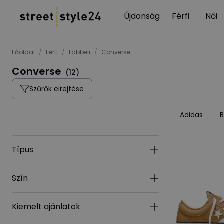
Újdonság
Férfi
Női
Főoldal
/
Férfi
/
Lábbeli
/
Converse
Converse
(
12
)
Szűrők elrejtése
Adidas
B
Típus
Szín
Kiemelt ajánlatok