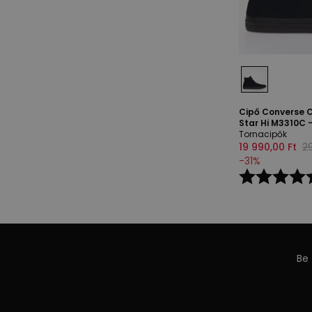
Cipő Converse C
Star Hi M3310C 
Tornacipők
19 990,00 Ft
29
-
31
%
Be 