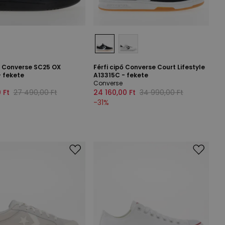
ő Converse SC25 OX
Férfi cipő Converse Court Lifestyle
- fekete
A13315C - fekete
Converse
 Ft
27 490,00 Ft
24 160,00 Ft
34 990,00 Ft
-
31
%