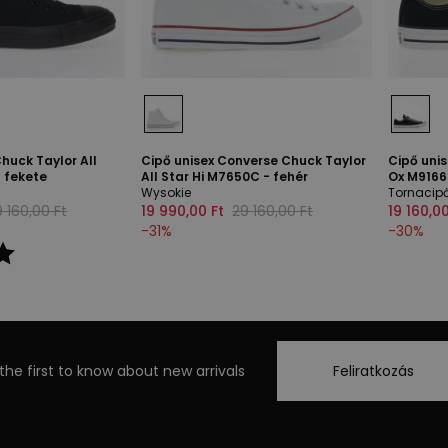
huck Taylor All
Cipő unisex Converse Chuck Taylor
Cipő uni
- fekete
All Star Hi M7650C - fehér
Ox M9166
Wysokie
Tornacip
 160,00 Ft
19 990,00 Ft
29 160,00 Ft
19 160,00
-
31
%
-
30
%
the first to know about new arrivals
Feliratkozás