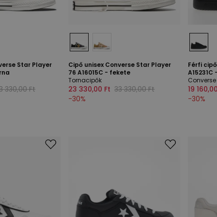
verse Star Player
Cipő unisex Converse Star Player
Férfi cip
rna
76 A16015C - fekete
A15231C 
Tornacipők
Converse
3 330,00 Ft
23 330,00 Ft
33 330,00 Ft
19 160,00
-
30
%
-
30
%