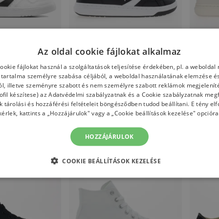
Az oldal cookie fájlokat alkalmaz
cookie fájlokat használ a szolgáltatások teljesítése érdekében, pl. a weboldal
verse Court
Cipő Converse Pro Blaze V2
Cipő Con
tartalma személyre szabása céljából, a weboldal használatának elemzése és
C - fehér
A06630C - fekete
A09851C 
ól, illetve szeményre szabott és nem személyre szabott reklámok megjelení
Converse
Converse
fil készítese) az
Adatvédelmi szabályzatnak
és a
Cookie szabályzatnak
megf
 160,00 Ft
19 160,00 Ft
27 490,00 Ft
23 330,0
ok tárolási és hozzáférési feltételeit böngésződben tudod beállítani. E tény e
-
30
%
-
30
%
kérlek, kattints a „Hozzájárulok" vagy a „Cookie beállítások kezelése" opcióra
HOZZÁJÁRULOK
COOKIE BEÁLLÍTÁSOK KEZELÉSE