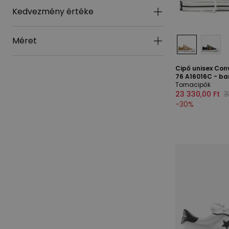
Kedvezmény értéke
Méret
Cipő unisex Con
76 A16016C - ba
Tornacipők
23 330,00 Ft
3
-
30
%