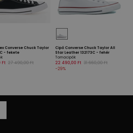
sex Converse Chuck Taylor
Cipő Converse Chuck Taylor All
C - fekete
Star Leather 132173C - fehér
ők
Tornacipők
 Ft
27 490,00 Ft
22 490,00 Ft
31 660,00 Ft
-
29
%