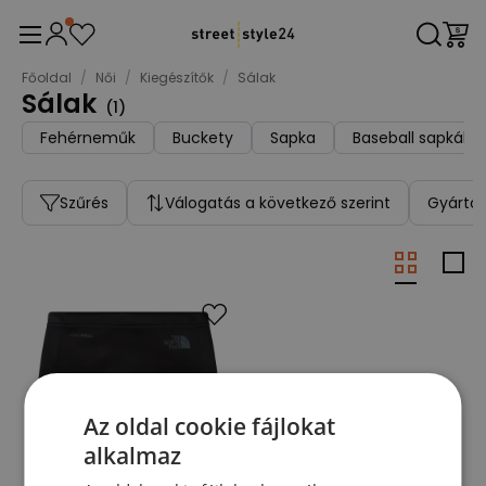
Főoldal
/
Női
/
Kiegészítők
/
Sálak
Sálak
(
1
)
Fehérneműk
Buckety
Sapka
Baseball sapkák
Szűrés
Válogatás a következő szerint
Gyártó
Az oldal cookie fájlokat
alkalmaz