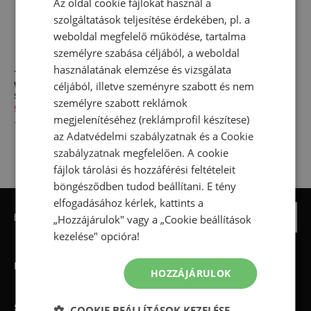
Az oldal cookie fájlokat használ a
szolgáltatások teljesítése érdekében, pl. a
weboldal megfelelő működése, tartalma
személyre szabása céljából, a weboldal
használatának elemzése és vizsgálata
Tubular The North Face
céljából, illetve szeményre szabott és nem
Windwall 0A8CHSJK31 - fekete
Sálak
személyre szabott reklámok
9 990,00 Ft
12 490,00 Ft
megjelenítéséhez (reklámprofil készítese)
-
20
%
az
Adatvédelmi szabályzatnak
és a
Cookie
szabályzatnak
megfelelően. A cookie
fájlok tárolási és hozzáférési feltételeit
böngésződben tudod beállítani. E tény
elfogadásához kérlek, kattints a
Be the first to know about new arrivals
Feliratkozás
„Hozzájárulok" vagy a „Cookie beállítások
kezelése" opcióra!
Információk
HOZZÁJÁRULOK
StreetStyle24
COOKIE BEÁLLÍTÁSOK KEZELÉSE