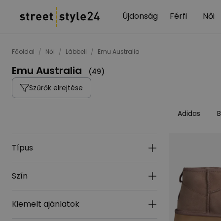
Újdonság
Férfi
Női
Főoldal
/
Női
/
Lábbeli
/
Emu Australia
Emu Australia
(
49
)
Szűrők elrejtése
Adidas
B
Típus
Szín
Kiemelt ajánlatok