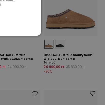
lfogadásához
!
 női Emu Australia
Cipő Emu Australia Sharky Scuff
 W11573CAME - barna
W13179CHES - barna
Téli cipő
0 Ft
24 990,00 Ft
24 990,00 Ft
35 830,00 Ft
-
30
%