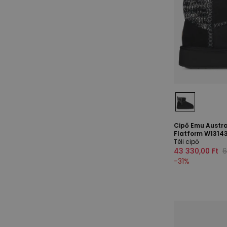
Cipő Emu Austral
Flatform W13143
Téli cipő
43 330,00 Ft
6
-
31
%