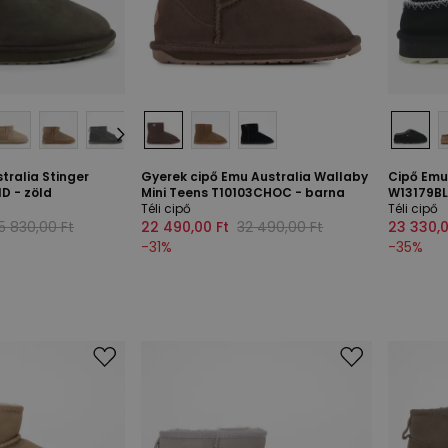
tralia Stinger
Gyerek cipő Emu Australia Wallaby
Cipő Emu
D - zöld
Mini Teens T10103CHOC - barna
W13179BL
Téli cipő
Téli cipő
5 830,00 Ft
22 490,00 Ft
32 490,00 Ft
23 330,0
-
31
%
-
35
%