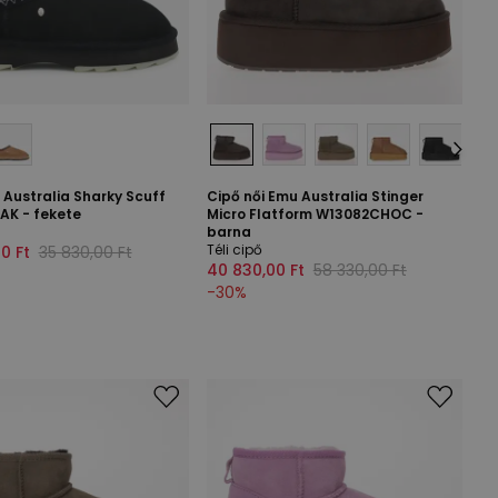
 Australia Sharky Scuff
Cipő női Emu Australia Stinger
AK - fekete
Micro Flatform W13082CHOC -
barna
Téli cipő
0 Ft
35 830,00 Ft
40 830,00 Ft
58 330,00 Ft
-
30
%