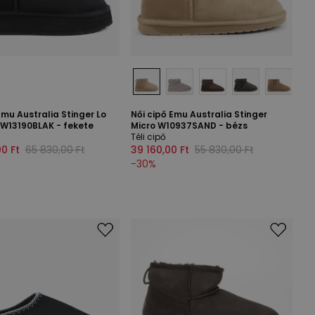
Emu Australia Stinger Lo
Női cipő Emu Australia Stinger
 W13190BLAK - fekete
Micro W10937SAND - bézs
Téli cipő
0 Ft
65 830,00 Ft
39 160,00 Ft
55 830,00 Ft
-
30
%