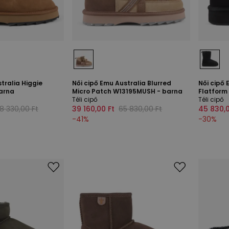
tralia Higgie
Női cipő Emu Australia Blurred
Női cipő 
arna
Micro Patch W13195MUSH - barna
Flatform
Téli cipő
Téli cipő
8 330,00 Ft
39 160,00 Ft
65 830,00 Ft
45 830,0
-
41
%
-
30
%