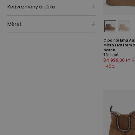
Kedvezmény értéke
Méret
Cipő női Emu Aus
Micro Flatform 
barna
Téli cipő
34 990,00 Ft
5
-
40
%