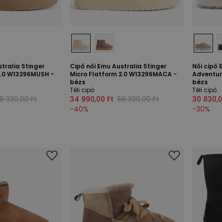
tralia Stinger
Cipő női Emu Australia Stinger
Női cipő 
2.0 W13296MUSH -
Micro Flatform 2.0 W13296MACA -
Adventur
bézs
bézs
Téli cipő
Téli cipő
8 330,00 Ft
34 990,00 Ft
58 330,00 Ft
30 830,0
-
40
%
-
30
%