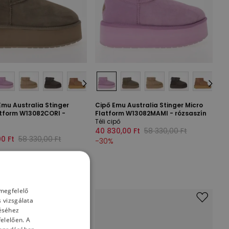
Emu Australia Stinger
Cipő Emu Australia Stinger Micro
atform W13082CORI -
Flatform W13082MAMI - rózsaszín
Téli cipő
40 830,00 Ft
58 330,00 Ft
0 Ft
58 330,00 Ft
-
30
%
 megfelelő
 vizsgálata
téséhez
elelően. A