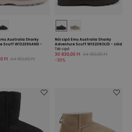
Emu Australia Sharky
Női cipő Emu Australia Sharky
e Scuff W13239SAND -
Adventure Scuff W13239OLID - zöld
Téli cipő
30 830,00 Ft
44 160,00 Ft
0 Ft
44 160,00 Ft
-
30
%