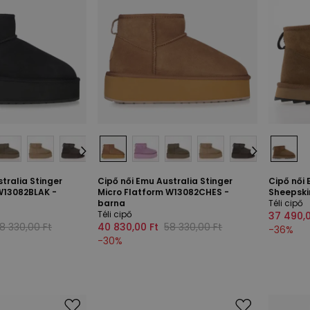
tralia Stinger
Cipő női Emu Australia Stinger
Cipő női 
W13082BLAK -
Micro Flatform W13082CHES -
Sheepski
barna
Téli cipő
Téli cipő
37 490,0
8 330,00 Ft
40 830,00 Ft
58 330,00 Ft
-
36
%
-
30
%