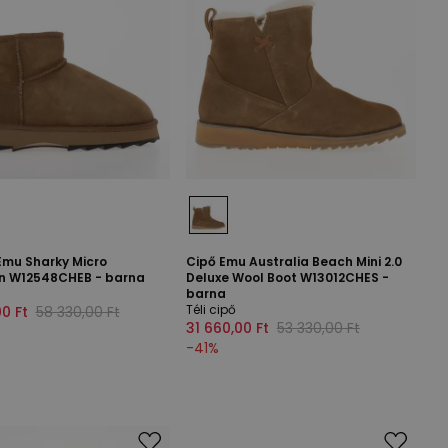
Emu Sharky Micro
Cipő Emu Australia Beach Mini 2.0
n W12548CHEB - barna
Deluxe Wool Boot W13012CHES -
barna
Téli cipő
0 Ft
58 330,00 Ft
31 660,00 Ft
53 330,00 Ft
-
41
%