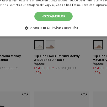
ok tárolási és hozzáférési feltételeit böngésződben tudod beállítani. E tény e
kérlek, kattints a „Hozzájárulok" vagy a „Cookie beállítások kezelése" opcióra
HOZZÁJÁRULOK
COOKIE BEÁLLÍTÁSOK KEZELÉSE
ustralia Mckay
Flip Flop Emu Australia Mckay
Flip Flop
barna
W13088NATU - bézs
Mayberry
Papucs
Papucs
4 990,00 Ft
17 490,00 Ft
24 990,00 Ft
17 490,0
-
30
%
-
30
%