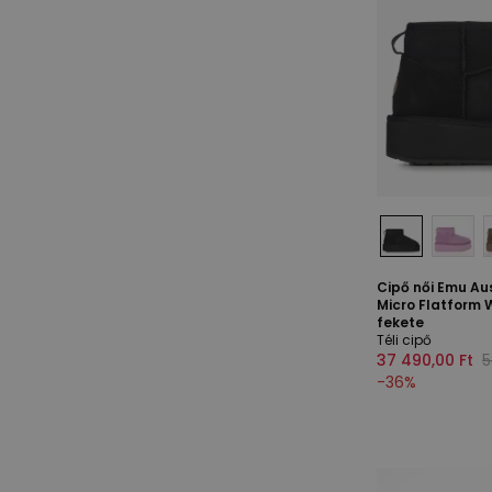
Cipő női Emu Aus
Micro Flatform 
fekete
Téli cipő
37 490,00 Ft
5
-
36
%