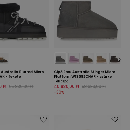
Australia Blurred Micro
Cipő Emu Australia Stinger Micro
AK - fekete
Flatform W13082CHAR - szürke
Téli cipő
0 Ft
65 830,00 Ft
40 830,00 Ft
58 330,00 Ft
-
30
%