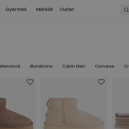
Gyermek
Márkák
Outlet
irkenstock
Blundstone
Calvin Klein
Converse
Cr