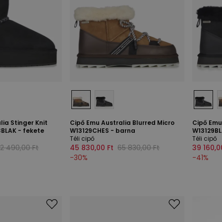
ia Stinger Knit
Cipő Emu Australia Blurred Micro
Cipő Emu 
BLAK - fekete
W13129CHES - barna
W13129BL
Téli cipő
Téli cipő
2 490,00 Ft
45 830,00 Ft
65 830,00 Ft
39 160,0
-
30
%
-
41
%