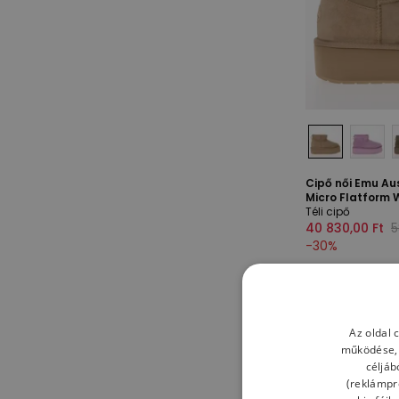
Cipő női Emu Aus
Micro Flatform
Téli cipő
40 830,00 Ft
5
-
30
%
Az oldal 
működése, 
céljáb
(reklámpro