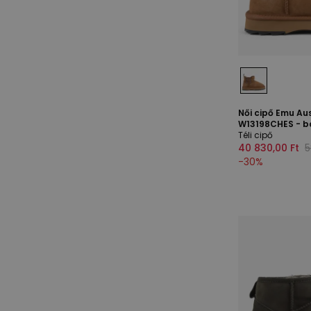
Női cipő Emu Aus
W13198CHES - b
Téli cipő
40 830,00 Ft
5
-
30
%