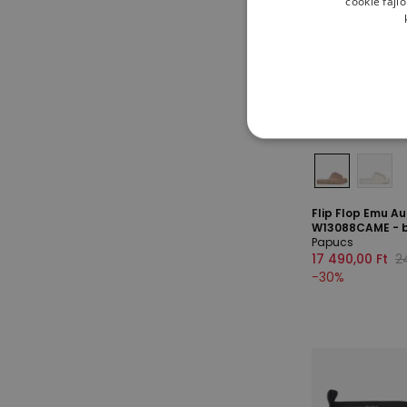
cookie fájl
Flip Flop Emu A
W13088CAME - 
Papucs
17 490,00 Ft
2
-
30
%