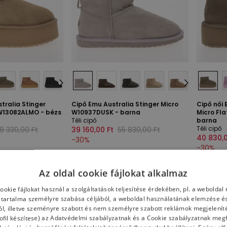
tralia Stinger
Cipő Emu Australia Stinger Micro
Cipő női 
 W13082ALMO - bézs
W10937DUSK - barna
Micro Fl
Téli cipő
barna
Téli cipő
8 330,00 Ft
39 160,00 Ft
55 830,00 Ft
40 830,0
-
30
%
-
30
%
Az oldal cookie fájlokat alkalmaz
cookie fájlokat használ a szolgáltatások teljesítése érdekében, pl. a weboldal
tartalma személyre szabása céljából, a weboldal használatának elemzése és
ól, illetve szeményre szabott és nem személyre szabott reklámok megjelení
fil készítese) az
Adatvédelmi szabályzatnak
és a
Cookie szabályzatnak
megf