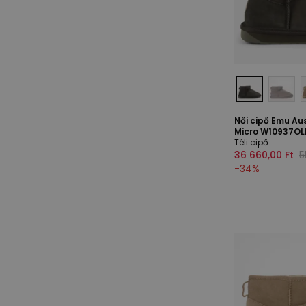
Női cipő Emu Aus
Micro W10937OLI
Téli cipő
36 660,00 Ft
5
-
34
%