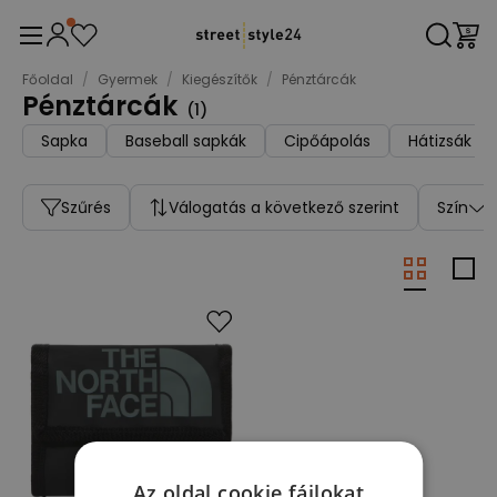
Főoldal
/
Gyermek
/
Kiegészítők
/
Pénztárcák
Pénztárcák
(
1
)
Sapka
Baseball sapkák
Cipőápolás
Hátizsák
Szűrés
Válogatás a következő szerint
Szín
Az oldal cookie fájlokat