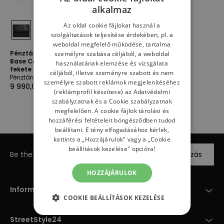
alkalmaz
Az oldal cookie fájlokat használ a
szolgáltatások teljesítése érdekében, pl. a
weboldal megfelelő működése, tartalma
Pénztárca The North Face
személyre szabása céljából, a weboldal
Base Camp 0A52TH4H01 -
használatának elemzése és vizsgálata
fekete
céljából, illetve szeményre szabott és nem
Pénztárcák
személyre szabott reklámok megjelenítéséhez
9 990,00 Ft
(reklámprofil készítese) az
Adatvédelmi
szabályzatnak
és a
Cookie szabályzatnak
megfelelően. A cookie fájlok tárolási és
hozzáférési feltételeit böngésződben tudod
beállítani. E tény elfogadásához kérlek,
kattints a „Hozzájárulok" vagy a „Cookie
beállítások kezelése" opcióra!
Be the first to know about new arrivals
Feliratkozás
HOZZÁJÁRULOK
Információk
COOKIE BEÁLLÍTÁSOK KEZELÉSE
StreetStyle24