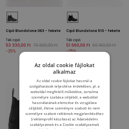
Cipő Blundstone 063 - fekete
Cipő Blundstone 510 - fekete
Téli cipő
Téli cipő
53 330,00 Ft
70 830,00 Ft
51 660,00 Ft
69 160,00 Ft
-
25
%
-
25
%
Az oldal cookie fájlokat
alkalmaz
Az oldal cookie fájlokat használ a
szolgáltatások teljesítése érdekében, pl. a
weboldal megfelelő működése, tartalma
személyre szabása céljából, a weboldal
használatának elemzése és vizsgálata
céljából, illetve szeményre szabott és nem
személyre szabott reklámok megjelenítéséhez
(reklámprofil készítese) az
Adatvédelmi
szabályzatnak
és a
Cookie szabályzatnak