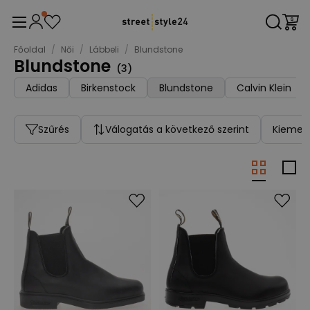
Főoldal
/
Női
/
Lábbeli
/
Blundstone
Blundstone
(
3
)
Adidas
Birkenstock
Blundstone
Calvin Klein
Szűrés
Válogatás a következő szerint
Kiemelt