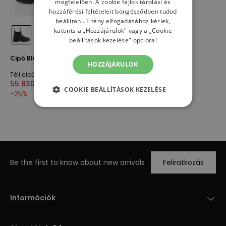
megfelelően. A cookie fájlok tárolási és
hozzáférési feltételeit böngésződben tudod
beállítani. E tény elfogadásához kérlek,
kattints a „Hozzájárulok" vagy a „Cookie
beállítások kezelése" opcióra!
Cipő Blundstone 558 - fekete
HOZZÁJÁRULOK
Téli cipő
55 830,00 Ft
74 160,00 Ft
COOKIE BEÁLLÍTÁSOK KEZELÉSE
-
25
%
Be the first to know about new arrivals
Feliratkozás
Információk