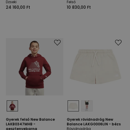
Dzseki
Felső
24 160,00 Ft
10 830,00 Ft
Gyerek felső New Balance
Gyerek rövidnadrág New
LAKB0347MHB -
Balance LAKG0006LIN - bézs
gesztenyebarna
Rövidnadrág