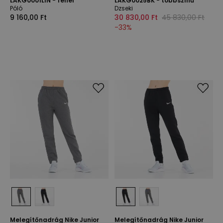
LAKG0001LIN - fehér
LAKG0025BK - többszínű
Póló
Dzseki
9 160,00 Ft
30 830,00 Ft
45 830,00 Ft
-
33
%
Melegítőnadrág Nike Junior
Melegítőnadrág Nike Junior