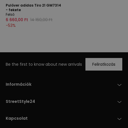
Pulóver adidas Tiro 21 GM7314
- fekete
Felső
6 660,00 Ft
14 160,00 Ft
-
53
%
Be the first to know about new arrivals
Feliratkozás
Információk
StreetStyle24
Kapcsolat