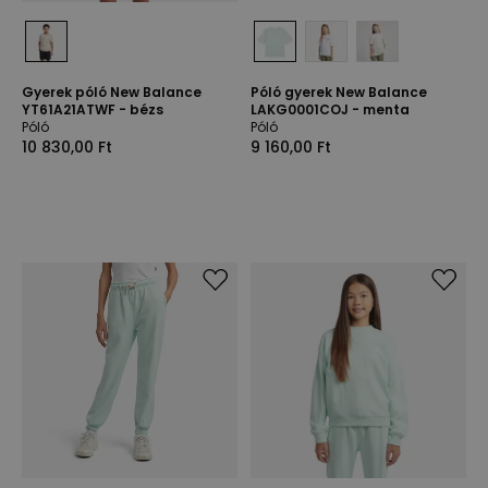
Gyerek póló New Balance
Póló gyerek New Balance
YT61A21ATWF - bézs
LAKG0001COJ - menta
Póló
Póló
10 830,00 Ft
9 160,00 Ft