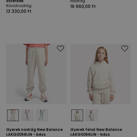
sötétkék
Nadrág
Rövidnadrág
16 660,00 Ft
13 330,00 Ft
Gyerek nadrág New Balance
Gyerek felső New Balance
LAKG0058LIN - bézs
LAKG0056LIN - bézs