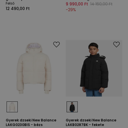
Felső
9 990,00 Ft
14 160,00 Ft
12 490,00 Ft
-
29
%
Gyerek dzseki New Balance
Gyerek dzseki New Balance
LAKG0230BIS - bézs
LAKB0287BK - fekete