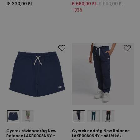
18 330,00 Ft
6 660,00 Ft
9 990,00 Ft
-
33
%
Gyerek rövidnadrág New
Gyerek nadrág New Balance
Balance LAKB0008NNY -
LAKB0060NNY - sötétkék