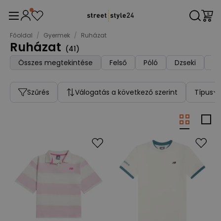
Főoldal
/
Gyermek
/
Ruházat
Ruházat
(
41
)
Összes megtekintése
Felső
Póló
Dzseki
Rö
Szűrés
Válogatás a következő szerint
Típus