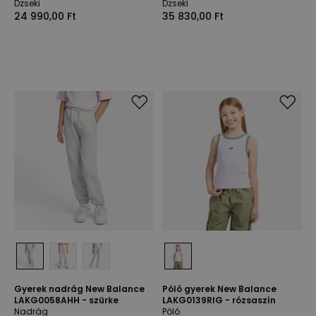
Dzseki
Dzseki
24 990,00 Ft
35 830,00 Ft
Gyerek nadrág New Balance
Póló gyerek New Balance
LAKG0058AHH - szürke
LAKG0139RIG - rózsaszín
Nadrág
Póló