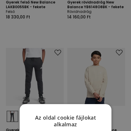
Gyerek felső New Balance
Gyerek rövidnadrág New
LAKB0055BK - fekete
Balance YB6148O8BK - fekete
Felső
Rövidnadrág
18 330,00 Ft
14 160,00 Ft
Az oldal cookie fájlokat
alkalmaz
Gyerek nadrág New Balance
Gyerek felső New Balance