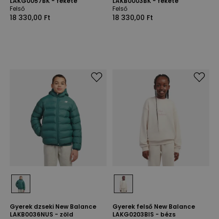
LAKG0057BK - fekete
LAKB0003BK - fekete
Felső
Felső
18 330,00 Ft
18 330,00 Ft
Gyerek dzseki New Balance
Gyerek felső New Balance
LAKB0036NUS - zöld
LAKG0203BIS - bézs