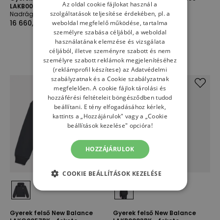
Az oldal cookie fájlokat használ a
LAKB0007BK - fekete
LAKB0055TWF - bézs
szolgáltatások teljesítése érdekében, pl. a
Nadrág
Felső
16 660,00 Ft
10 830,00 Ft
weboldal megfelelő működése, tartalma
személyre szabása céljából, a weboldal
használatának elemzése és vizsgálata
céljából, illetve szeményre szabott és nem
személyre szabott reklámok megjelenítéséhez
(reklámprofil készítese) az
Adatvédelmi
szabályzatnak
és a
Cookie szabályzatnak
megfelelően. A cookie fájlok tárolási és
hozzáférési feltételeit böngésződben tudod
beállítani. E tény elfogadásához kérlek,
kattints a „Hozzájárulok" vagy a „Cookie
beállítások kezelése" opcióra!
HOZZÁJÁRULOK
COOKIE BEÁLLÍTÁSOK KEZELÉSE
Gyerek felső New Balance
Gyerek felső New Balance