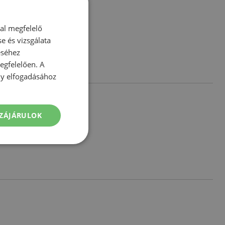
dal megfelelő
e és vizsgálata
éséhez
gfelelően. A
ény elfogadásához
ZÁJÁRULOK