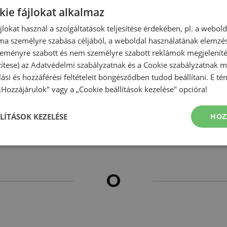
kie fájlokat alkalmaz
ájlokat használ a szolgáltatások teljesítése érdekében, pl. a webol
ma személyre szabása céljából, a weboldal használatának elemzés
 szeményre szabott és nem személyre szabott reklámok megjelenít
zítese) az
Adatvédelmi szabályzatnak
és a
Cookie szabályzatnak
me
N
olási és hozzáférési feltételeit böngésződben tudod beállítani. E t
 „Hozzájárulok" vagy a „Cookie beállítások kezelése" opcióra!
LÍTÁSOK KEZELÉSE
HOZ
Nike
O