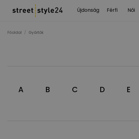
Újdonság
Férfi
Női
Főoldal
/
Gyártók
A
B
C
D
E