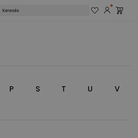
P
S
T
U
V