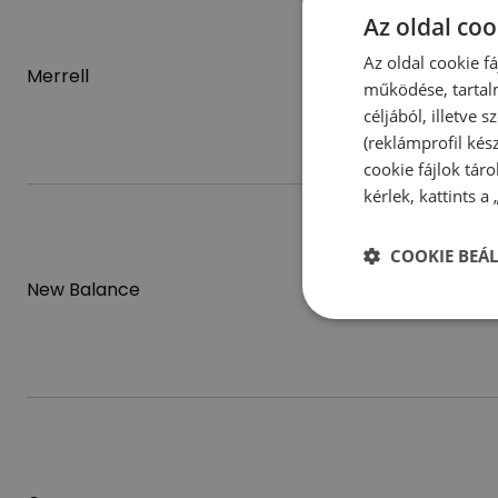
Az oldal coo
Az oldal cookie f
Merrell
működése, tartal
céljából, illetve
(reklámprofil kés
cookie fájlok tár
kérlek, kattints a
COOKIE BEÁL
New Balance
New Era