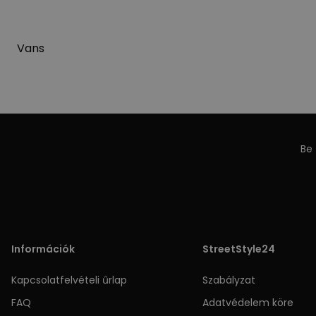
Vans
Be 
Információk
StreetStyle24
Kapcsolatfelvételi űrlap
Szabályzat
FAQ
Adatvédelem köre