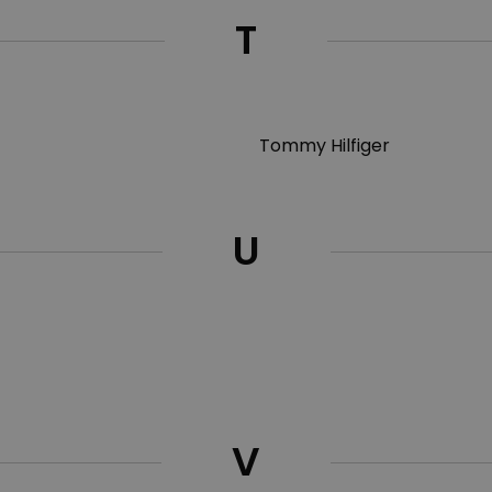
T
Tommy Hilfiger
U
V