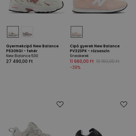
Gyermekcipő New Balance
Cipő gyerek New Balance
P5309GI - fehér
PV323PK - rózsaszín
New Balance 530
Sneakerek
27 490,00 Ft
11 660,00 Ft
19 160,00 Ft
-
39
%