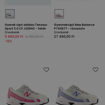
Gyerek cipő adidas Tensaur
Gyermekcipő New Balance
Sport 3.0 CF JQ1843 - fehér
P740677 - rózsaszín
Sneakerek
Sneakerek
11 660,00 Ft
14 160,00 Ft
27 490,00 Ft
-
18
%