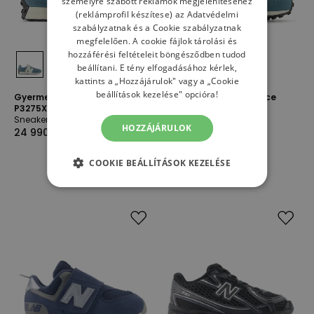
személyre szabott reklámok megjelenítéséhez
(reklámprofil készítese) az
Adatvédelmi
szabályzatnak
és a
Cookie szabályzatnak
megfelelően. A cookie fájlok tárolási és
hozzáférési feltételeit böngésződben tudod
beállítani. E tény elfogadásához kérlek,
kattints a „Hozzájárulok" vagy a „Cookie
beállítások kezelése" opcióra!
Gyermekcipő New Balance
Gyerek cipő New Balance
P3275XH - kék
I3274S6 - kék
Sneakerek
Sneakerek
HOZZÁJÁRULOK
24 990,00 Ft
20 830,00 Ft
COOKIE BEÁLLÍTÁSOK KEZELÉSE