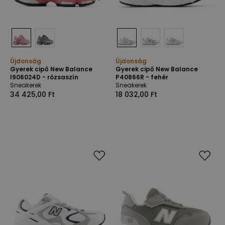
Újdonság
Újdonság
Gyerek cipő New Balance
Gyerek cipő New Balance
I906024D - rózsaszín
P40866R - fehér
Sneakerek
Sneakerek
34 425,00 Ft
18 032,00 Ft