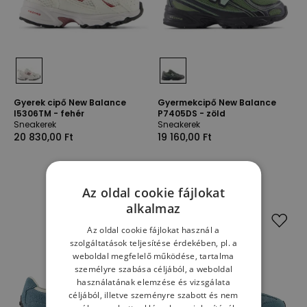
Gyerek cipő New Balance
Gyermekcipő New Balance
I5306TM - fehér
P7405DS - zöld
Sneakerek
Sneakerek
20 830,00 Ft
19 160,00 Ft
Az oldal cookie fájlokat
alkalmaz
Az oldal cookie fájlokat használ a
szolgáltatások teljesítése érdekében, pl. a
weboldal megfelelő működése, tartalma
személyre szabása céljából, a weboldal
használatának elemzése és vizsgálata
céljából, illetve szeményre szabott és nem