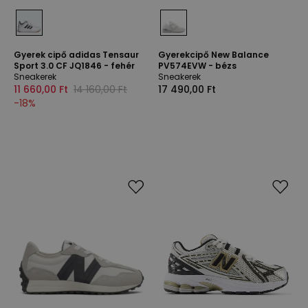
Gyerek cipő adidas Tensaur
Gyerekcipő New Balance
Sport 3.0 CF JQ1846 - fehér
PV574EVW - bézs
Sneakerek
Sneakerek
11 660,00 Ft
14 160,00 Ft
17 490,00 Ft
-
18
%