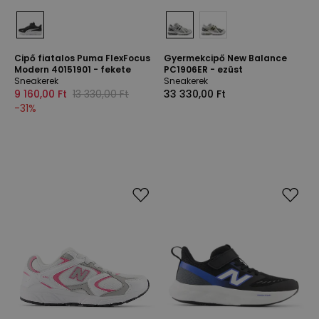
Cipő fiatalos Puma FlexFocus
Gyermekcipő New Balance
Modern 40151901 - fekete
PC1906ER - ezüst
Sneakerek
Sneakerek
9 160,00 Ft
13 330,00 Ft
33 330,00 Ft
-
31
%