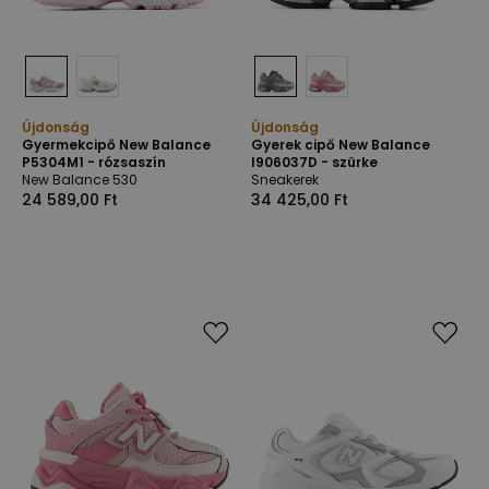
Újdonság
Újdonság
Gyermekcipő New Balance
Gyerek cipő New Balance
P5304M1 - rózsaszín
I906037D - szürke
New Balance 530
Sneakerek
24 589,00 Ft
34 425,00 Ft