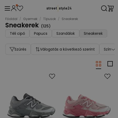
Főoldal
/
Gyermek
/
Típusok
/
Sneakerek
Sneakerek
(
125
)
Téli cipő
Papucs
Szandálok
Sneakerek
Szűrés
Válogatás a következő szerint
Szín