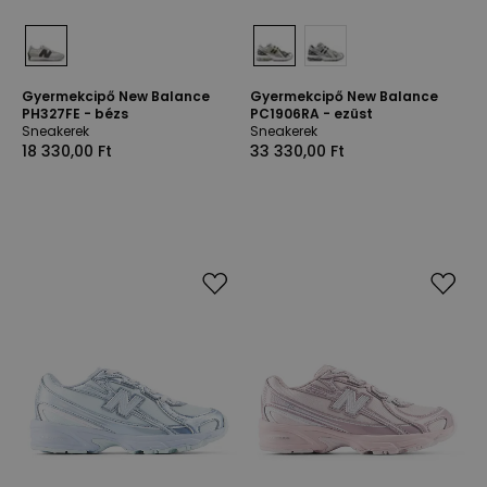
Gyermekcipő New Balance
Gyermekcipő New Balance
PH327FE - bézs
PC1906RA - ezüst
Sneakerek
Sneakerek
18 330,00 Ft
33 330,00 Ft