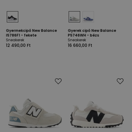
Gyermekcipő New Balance
Gyerek cipő New Balance
I5786F1 - fekete
P5746WH - bézs
Sneakerek
Sneakerek
12 490,00 Ft
16 660,00 Ft