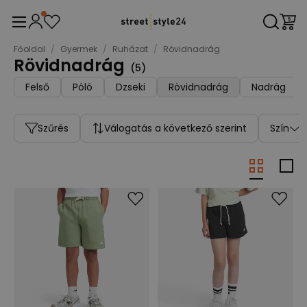
Főoldal
/
Gyermek
/
Ruházat
/
Rövidnadrág
Rövidnadrág
(
5
)
Felső
Póló
Dzseki
Rövidnadrág
Nadrág
Szűrés
Válogatás a következő szerint
Szín