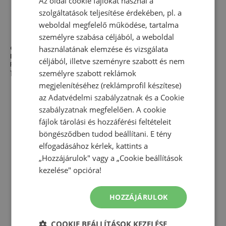
Az oldal cookie fájlokat használ a
szolgáltatások teljesítése érdekében, pl. a
weboldal megfelelő működése, tartalma
személyre szabása céljából, a weboldal
használatának elemzése és vizsgálata
Gyerek rövidnadrág New
Gyerek rövidnadrág New
Balance YB6148O8BK - fekete
Balance LAKG0006LIN - bézs
céljából, illetve szeményre szabott és nem
Rövidnadrág
Rövidnadrág
személyre szabott reklámok
14 160,00 Ft
9 990,00 Ft
14 160,00 Ft
-
29
%
megjelenítéséhez (reklámprofil készítese)
az
Adatvédelmi szabályzatnak
és a
Cookie
szabályzatnak
megfelelően. A cookie
fájlok tárolási és hozzáférési feltételeit
böngésződben tudod beállítani. E tény
elfogadásához kérlek, kattints a
„Hozzájárulok" vagy a „Cookie beállítások
kezelése" opcióra!
HOZZÁJÁRULOK
COOKIE BEÁLLÍTÁSOK KEZELÉSE