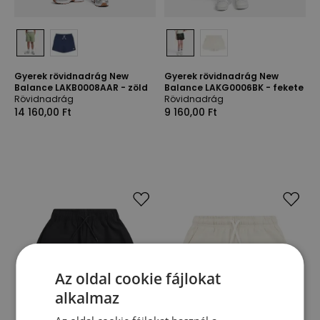
Gyerek rövidnadrág New
Gyerek rövidnadrág New
Balance LAKB0008AAR - zöld
Balance LAKG0006BK - fekete
Rövidnadrág
Rövidnadrág
14 160,00 Ft
9 160,00 Ft
Az oldal cookie fájlokat
alkalmaz