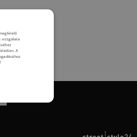
 megfelelő
 vizsgálata
téséhez
elelően. A
lfogadásához
!