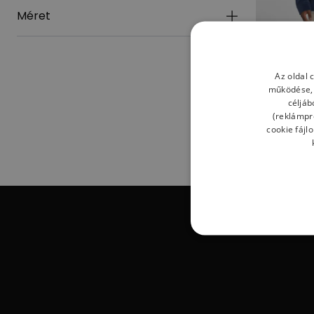
Méret
Az oldal 
működése, 
Férfi Ing Ne
MT53524NNY 
céljáb
Ingek
(reklámpro
34 990,00 F
cookie fájl
-
35
%
Be 