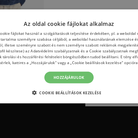
Az oldal cookie fájlokat alkalmaz
cookie fájlokat használ a szolgáltatások teljesítése érdekében, pl. a weboldal
tartalma személyre szabása céljából, a weboldal használatának elemzése és
w Balance
- sötétkék
ól, illetve szeményre szabott és nem személyre szabott reklámok megjelení
fil készítese) az
Adatvédelmi szabályzatnak
és a
Cookie szabályzatnak
megf
t
54 160,00 Ft
ok tárolási és hozzáférési feltételeit böngésződben tudod beállítani. E tény e
kérlek, kattints a „Hozzájárulok" vagy a „Cookie beállítások kezelése" opcióra
HOZZÁJÁRULOK
COOKIE BEÁLLÍTÁSOK KEZELÉSE
the first to know about new arrivals
Feliratkozás