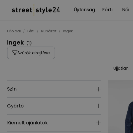
Újdonság
Férfi
Női
Főoldal
/
Férfi
/
Ruházat
/
Ingek
Ingek
(
1
)
Szűrők elrejtése
Ujjatlan
Szín
Gyártó
Kiemelt ajánlatok