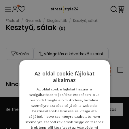
Főoldal
/
Gyermek
/
Kiegészítők
/
Kesztyű, sálak
Kesztyű, sálak
(
0
)
Szűrés
Válogatás a következő szerint
Az oldal cookie fájlokat
alkalmaz
Nincs termék
Az oldal cookie fájlokat használ a
szolgáltatások teljesítése érdekében, pl. a
weboldal megfelelő működése, tartalma
személyre szabása céljából, a weboldal
Be the first to know about new arrivals
Feliratkozás
használatának elemzése és vizsgálata
céljából, illetve szeményre szabott és nem
személyre szabott reklámok megjelenítéséhez
(reklámprofil készítese) az
Adatvédelmi