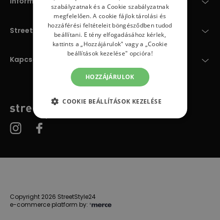
Információk
szabályzatnak
és a
Cookie szabályzatnak
megfelelően. A cookie fájlok tárolási és
hozzáférési feltételeit böngésződben tudod
StreetStyle24
beállítani. E tény elfogadásához kérlek,
kattints a „Hozzájárulok" vagy a „Cookie
beállítások kezelése" opcióra!
Kapcsolat
HOZZÁJÁRULOK
COOKIE BEÁLLÍTÁSOK KEZELÉSE
Copyright 2026 StreetStyle24
e-commerce platform by: