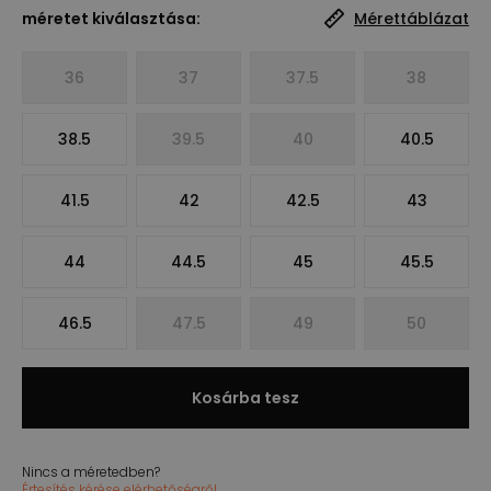
méretet kiválasztása:
Mérettáblázat
36
37
37.5
38
38.5
39.5
40
40.5
41.5
42
42.5
43
44
44.5
45
45.5
46.5
47.5
49
50
Kosárba tesz
Nincs a méretedben?
Értesítés kérése elérhetőségről