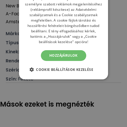
személyre szabott reklámok megjelenítéséhez
New Balance Europe BV
(reklámprofil készítese) az
Adatvédelmi
A-Factorij, Pilotenstraat 35 – 45, 1059 CH
szabályzatnak
és a
Cookie szabályzatnak
megfelelően. A cookie fájlok tárolási és
Amsterdam, The Netherlands
hozzáférési feltételeit böngésződben tudod
beállítani. E tény elfogadásához kérlek,
Márka
:
New Balance
kattints a „Hozzájárulok" vagy a „Cookie
beállítások kezelése" opcióra!
Típus
:
Lábbeli, Sneaker
Kinek
:
Férfi, Női
HOZZÁJÁRULOK
Rendeltetés
:
Klasszikus cipő
Széria
:
574
COOKIE BEÁLLÍTÁSOK KEZELÉSE
Szín
:
Fekete
Mások ezeket is megnézték