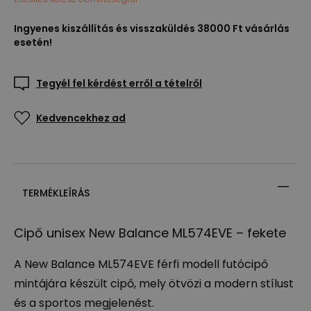
Ingyenes kiszállítás és visszaküldés 38000 Ft vásárlás
esetén!
Tegyél fel kérdést erről a tételről
Kedvencekhez ad
TERMÉKLEÍRÁS
Cipő unisex New Balance ML574EVE – fekete
A New Balance ML574EVE férfi modell futócipő
mintájára készült cipő, mely ötvözi a modern stílust
és a sportos megjelenést.