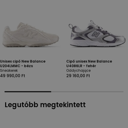
Unisex cipő New Balance
Cipő unisex New Balance
U204LMMC - bézs
U4086LR - fehér
Sneakerek
Oddychające
49 990,00 Ft
29 160,00 Ft
Legutóbb megtekintett